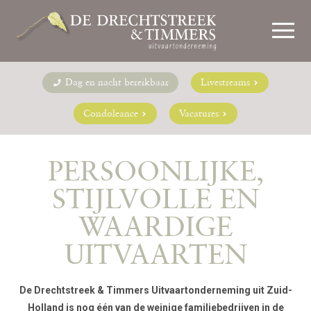
Dag en nacht bereikbaar
Livestreams
Condoleance
Vacatures
PERSOONLIJKE,
STIJLVOLLE EN
WAARDIGE
UITVAARTEN
De Drechtstreek & Timmers Uitvaartonderneming uit Zuid-
Holland is nog één van de weinige familiebedrijven in de