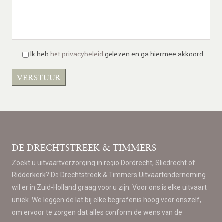
Ik heb
het privacybeleid
gelezen en ga hiermee akkoord
DE DRECHTSTREEK & TIMMERS
Zoekt u uitvaartverzorging in regio Dordrecht, Sliedrecht of
Ridderkerk? De Drechtstreek & Timmers Uitvaartonderneming
wil er in Zuid-Holland graag voor u zijn. Voor ons is elke uitvaart
uniek. We leggen de lat bij elke begrafenis hoog voor onszelf,
om ervoor te zorgen dat alles conform de wens van de