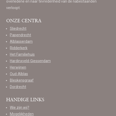
overledene en naar tevredenheid van de nabestaanden
verloopt.
ONZE CENTRA
Sliedrecht
Papendrecht
Alblasserdam
Ridderkerk
Het Familiehuis
Hardinxveld-Giessendam
Herwijnen
Oud-Alblas
Bleskensgraaf
Dordrecht
HANDIGE LINKS
Wie zijn wij?
Mogelijkheden