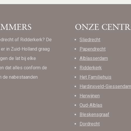
IMMERS
ONZE CENTR
iedrecht of Ridderkerk? De
Sliedrecht
er in Zuid-Holland graag
Papendrecht
gen de lat bij elke
Alblasserdam
en dat alles conform de
Ridderkerk
an de nabestaanden
Het Familiehuis
Hardinxveld-Giessenda
Herwijnen
Oud-Alblas
Bleskensgraaf
Dordrecht