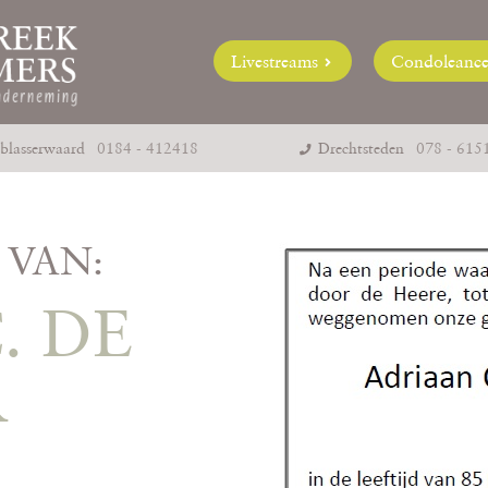
Livestreams
Condoleanc
blasserwaard
0184 - 412418
Drechtsteden
078 - 615
VAN:
. DE
R