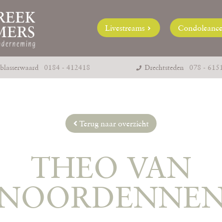
Livestreams
Condoleanc
blasserwaard
0184 - 412418
Drechtsteden
078 - 615
Terug naar overzicht
THEO VAN
NOORDENNE