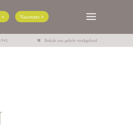
e
Vacatures
1941
Bekijk ons gehele werkgebied
N