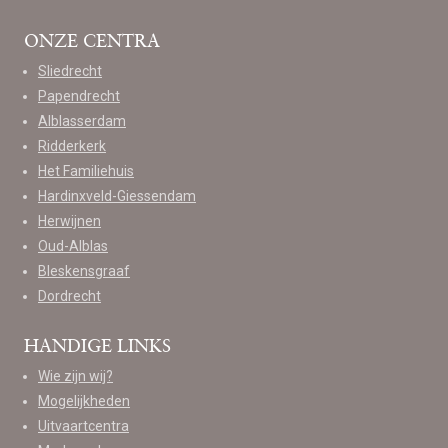
ONZE CENTRA
Sliedrecht
Papendrecht
Alblasserdam
Ridderkerk
Het Familiehuis
Hardinxveld-Giessendam
Herwijnen
Oud-Alblas
Bleskensgraaf
Dordrecht
HANDIGE LINKS
Wie zijn wij?
Mogelijkheden
Uitvaartcentra