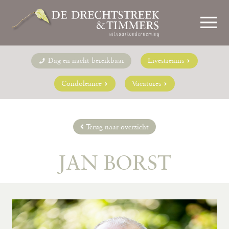
Dag en nacht bereikbaar
Livestreams
Condoleance
Vacatures
Terug naar overzicht
JAN BORST