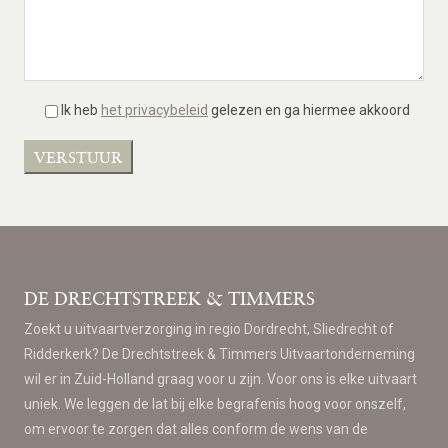
Ik heb
het privacybeleid
gelezen en ga hiermee akkoord
DE DRECHTSTREEK & TIMMERS
Zoekt u uitvaartverzorging in regio Dordrecht, Sliedrecht of
Ridderkerk? De Drechtstreek & Timmers Uitvaartonderneming
wil er in Zuid-Holland graag voor u zijn. Voor ons is elke uitvaart
uniek. We leggen de lat bij elke begrafenis hoog voor onszelf,
om ervoor te zorgen dat alles conform de wens van de