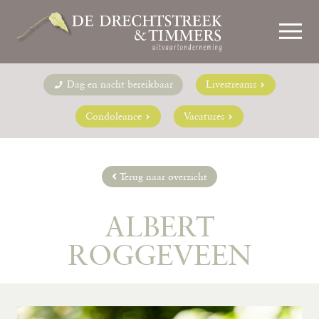
Dag en nacht bereikbaar
Livestreams
Condoleance
Vacatures
Terug naar overzicht
ALBERT
ROGGEVEEN