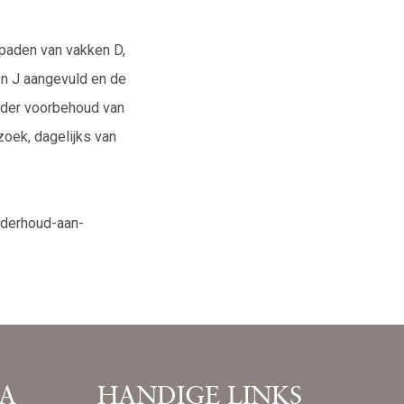
paden van vakken D,
en J aangevuld en de
onder voorbehoud van
oek, dagelijks van
derhoud-aan-
A
HANDIGE LINKS