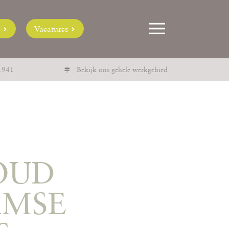
e
Vacatures
1941
Bekijk ons gehele werkgebied
OUD
AMSE