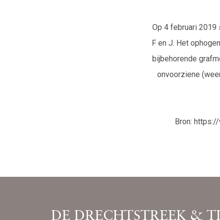
Op 4 februari 2019
F en J. Het ophogen
bijbehorende grafmo
onvoorziene (weer
Bron: https
DE DRECHTSTREEK & T