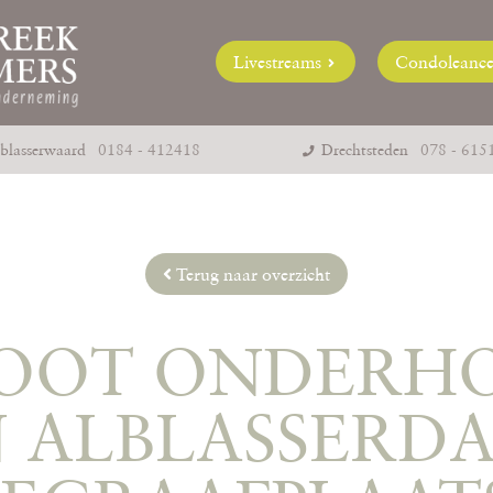
Livestreams
Condoleanc
blasserwaard
0184 - 412418
Drechtsteden
078 - 615
Terug naar overzicht
OOT ONDERH
 ALBLASSERD