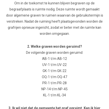
Om in de toekomst te kunnen blijven begraven op de
begraafplaats is ruimte nodig. Deze ruimte wordt gemaakt
door algemene graven te ruimen waarvan de gebruikstermijn is
verstreken. Nadat de ruiming heeft plaatsgevonden worden de
grafrijen opnieuw ingericht, zodat er beter met de ruimte kan
worden omgegaan.
2. Welke graven worden geruimd?
De volgende graven worden geruimd:
AB-1 t/m AB-12
UV-1 t/m UV-22
GK-1 t/m GK-22
OQ-1 t/m OQ-47
PR-1 t/m PR-28
NP-14 t/m NP-45
KL-1 t/m KL-34
3. Ik wil niet dat de gemeente het graf opruimt. Kan ik hier